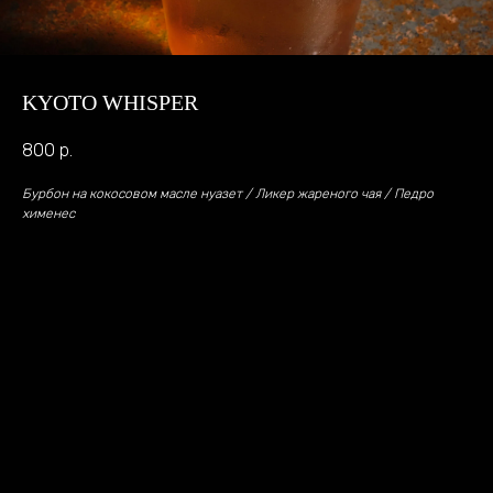
KYOTO WHISPER
800
р.
Бурбон на кокосовом масле нуазет / Ликер жареного чая / Педро
хименеc